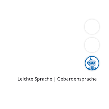
ung
Wirtschaft
Gesundheit
Umwelt
limaschutz
Tourismus
Bekanntmachungen
ild
Leichte Sprache
|
Gebärdensprache