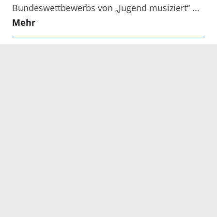
Bundeswettbewerbs von „Jugend musiziert“ ...
Mehr
Tipps der Abfallberatung - Wie
Maden in der Mülltonne
vermieden werden
Maden finden bei sommerlichen
Temperaturen in feucht-heißen Mülltonnen
ideale Bedingungen vor. Mit folgenden Tipps
möchte die Abfallberatung des Eigenbetriebs
Abfallwirtschaft Ortenaukreis ...
Mehr
Bußgeldstelle des Landratsamtes
zieht in die Offenburger