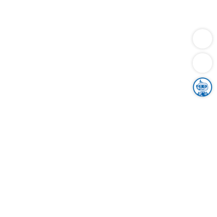
Dienstleistungen
Bauen
Lebensunterhalt & Soziales
Verkehr
Familie
Migration & Integration
Sicherheit & Ordnung
Wirtschaft
Gesundheit
Umwelt
Unsere Ämter
Landkreis & Verwaltung
Der Ortenaukreis
Gesundheit, Sicherheit & Soziales
Bildung
Zuwanderung
Ländlicher Raum
Klimaschutz
Tourismus
Bekanntmachungen
Gleichstellung von Frauen und Männern
Grenzüberschreitende Zusammenarbeit
Kreistag
Kreistagsinformationssystem
Kreisrecht
Kreistagswahl
Karriere
Stellenangebote
Eventkalender
Ausbildung
Studium
Praktikum
Freiwilligendienst
Unser Leitbild