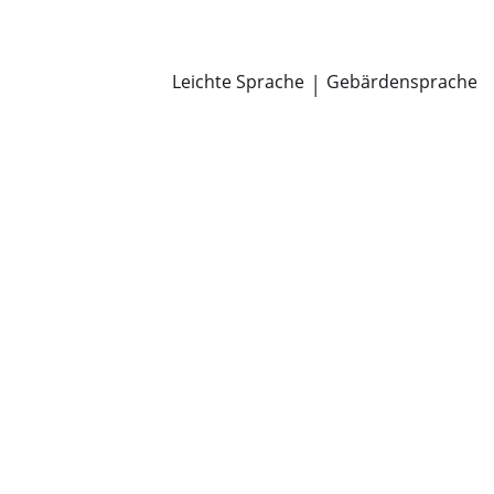
Newsroom
Pressemitteilungen
Öffentliche Zustellungen
Leichte Sprache
|
Gebärdensprache