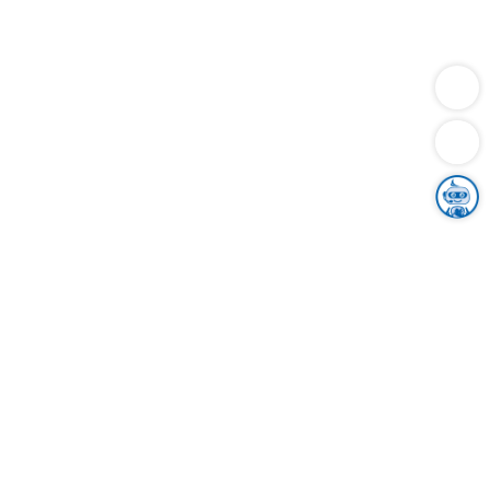
Dienstleistungen
Bauen
Lebensunterhalt & Soziales
Verkehr
Familie
Migration & Integration
Sicherheit & Ordnung
Wirtschaft
Gesundheit
Umwelt
Unsere Ämter
Landkreis & Verwaltung
Der Ortenaukreis
Gesundheit, Sicherheit & Soziales
Bildung
Zuwanderung
Ländlicher Raum
Klimaschutz
Tourismus
Bekanntmachungen
Gleichstellung von Frauen und Männern
Grenzüberschreitende Zusammenarbeit
Kreistag
Kreistagsinformationssystem
Kreisrecht
Kreistagswahl
Karriere
Stellenangebote
Eventkalender
Ausbildung
Studium
Praktikum
Freiwilligendienst
Unser Leitbild