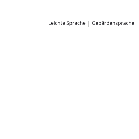
Newsroom
Pressemitteilungen
Öffentliche Zustellungen
Leichte Sprache
|
Gebärdensprache