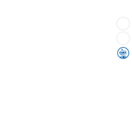
Dienstleistungen
Bauen
Lebensunterhalt & Soziales
Verkehr
Familie
Migration & Integration
Sicherheit & Ordnung
Wirtschaft
Gesundheit
Umwelt
Unsere Ämter
Landkreis & Verwaltung
Der Ortenaukreis
Gesundheit, Sicherheit & Soziales
Bildung
Zuwanderung
Ländlicher Raum
Klimaschutz
Tourismus
Bekanntmachungen
Gleichstellung von Frauen und Männern
Grenzüberschreitende Zusammenarbeit
Kreistag
Kreistagsinformationssystem
Kreisrecht
Kreistagswahl
Karriere
Stellenangebote
Eventkalender
Ausbildung
Studium
Praktikum
Freiwilligendienst
Unser Leitbild