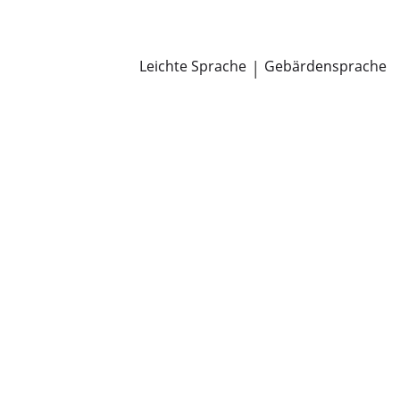
Newsroom
Pressemitteilungen
Öffentliche Zustellungen
Leichte Sprache
|
Gebärdensprache