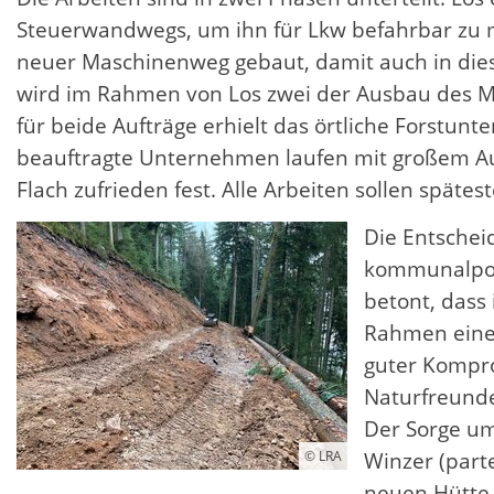
Steuerwandwegs, um ihn für Lkw befahrbar zu
neuer Maschinenweg gebaut, damit auch in diese
wird im Rahmen von Los zwei der Ausbau des M
für beide Aufträge erhielt das örtliche Forstu
beauftragte Unternehmen laufen mit großem Auge
Flach zufrieden fest. Alle Arbeiten sollen späte
Die Entschei
kommunalpoli
betont, dass
Rahmen eines
guter Kompro
Naturfreunde
Der Sorge um
Winzer (parte
© LRA
neuen Hütte 