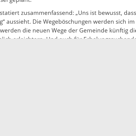
nstatiert zusammenfassend: „Uns ist bewusst, dass
ig“ aussieht. Die Wegeböschungen werden sich 
r werden die neuen Wege der Gemeinde künftig di
lich erleichtern. Und auch für Erholungssuchend
ives Wanderwegenetz geben.“
Impressum
Datenschutz
Fehler melden