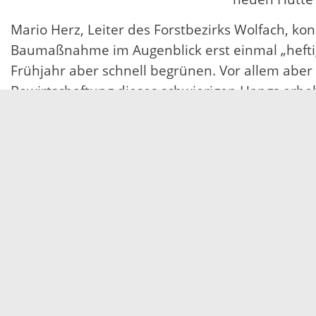
Mario Herz, Leiter des Forstbezirks Wolfach, ko
Baumaßnahme im Augenblick erst einmal „heft
Frühjahr aber schnell begrünen. Vor allem abe
Bewirtschaftung dieses schwierigen Hangs erheb
künftig im Bereich der Steuerwand ein attrakt
Servicezeiten
Kontakt
Barrierefreiheit