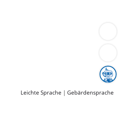
ung
Wirtschaft
Gesundheit
Umwelt
limaschutz
Tourismus
Bekanntmachungen
ild
Leichte Sprache
|
Gebärdensprache