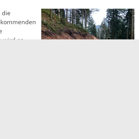
 die
im kommenden
e
e wird es
© LRA
Elektronische Kommunikation