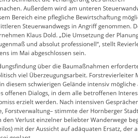
 machen. Außerdem wird am unteren Steuerwand
m Bereich eine pflegliche Bewirtschaftung möglich
ittleren Steuerwandwegs in Angriff genommen. D
nternehmen Klaus Dold. „Die Umsetzung der Planun
nmaß und absolut professionell“, stellt Revierle
stens im Mai abgeschlossen sein.
dungsfindung über die Baumaßnahmen erforderte
tisch viel Überzeugungsarbeit. Forstrevierleiter 
 in diesem schwierigen Gelände intensiv mögliche 
 offenen Dialogs, in dem alle betroffenen Inter
miss erzielt werden. Nach intensiven Gesprächen 
, Forstverwaltung– stimmte der Hornberger Sta
 den Verlust einzelner beliebter Wanderwege be
ilos) mit der Aussicht auf adäquaten Ersatz, der 
sei geplant.