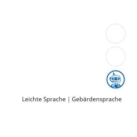
ung
Wirtschaft
Gesundheit
Umwelt
limaschutz
Tourismus
Bekanntmachungen
ild
Leichte Sprache
|
Gebärdensprache