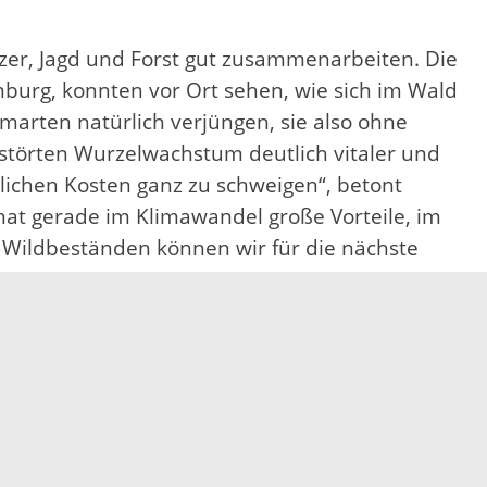
tzer, Jagd und Forst gut zusammenarbeiten. Die
burg, konnten vor Ort sehen, wie sich im Wald
arten natürlich verjüngen, sie also ohne
estörten Wurzelwachstum deutlich vitaler und
lichen Kosten ganz zu schweigen“, betont
at gerade im Klimawandel große Vorteile, im
Wildbeständen können wir für die nächste
hreren Jahren das Jagdsystem auf ihren Flächen
wachsen können, zugleich soll das Wild gesund
asst sie das Vorgehen an.
rgebnisse sind im gesamten Gemeindewald sichtbar.
nter dem modernen Wildtiermanagement durch