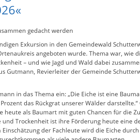
026«
 zusammen gedacht werden
tündigen Exkursion in den Gemeindewald Schutter
Ortenaukreis angeboten wurde. Thema war, wie di
ockenheit – und wie Jagd und Wald dabei zusamm
kus Gutmann, Revierleiter der Gemeinde Schutter
mann in das Thema ein: „Die Eiche ist eine Bauma
Prozent das Rückgrat unserer Wälder darstellte.“ 
e heute als Baumart mit guten Chancen für die Zuk
nd Trockenheit ist ihre Förderung heute eine d
 Einschätzung der Fachleute wird die Eiche durch
 zurechtkommen als viele andere Baumarten.