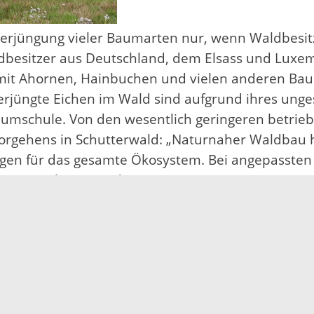
e Verjüngung vieler Baumarten nur, wenn Waldbesi
dbesitzer aus Deutschland, dem Elsass und Luxem
it Ahornen, Hainbuchen und vielen anderen Baum
erjüngte Eichen im Wald sind aufgrund ihres ung
umschule. Von den wesentlich geringeren betrieb
rgehens in Schutterwald: „Naturnaher Waldbau h
en für das gesamte Ökosystem. Bei angepassten 
ute wichtiger ist denn je!“
nktioniert jedoch erst, seit die Gemeinde vor me
agd an klaren Zielen aus: Junge Bäume sollen nach
ie sich der Wald entwickelt. Wenn es nötig ist, p
le Beteiligten!“, stellt Therese Palm fest. Die E
d Dammwild haben in den vergangenen Jahren u