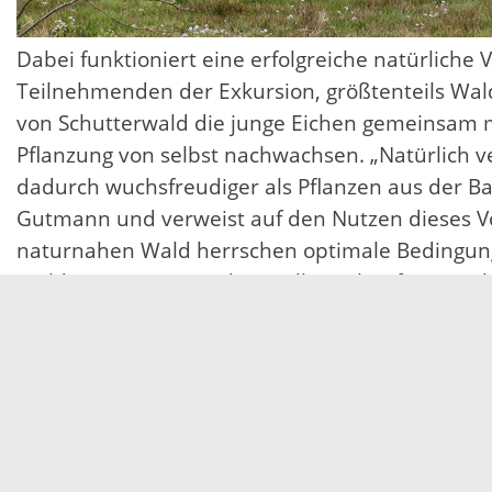
Dabei funktioniert eine erfolgreiche natürlich
Teilnehmenden der Exkursion, größtenteils Wal
von Schutterwald die junge Eichen gemeinsam m
Pflanzung von selbst nachwachsen. „Natürlich v
dadurch wuchsfreudiger als Pflanzen aus der Ba
Gutmann und verweist auf den Nutzen dieses Vo
naturnahen Wald herrschen optimale Bedingung
Waldgeneration aus dem Vollen schöpfen, was he
Dass das Nachwachsen ohne Pflanzung klappt, fu
neu organisiert hat. Seitdem richtet sich die J
bleiben. Die Gemeinde schaut regelmäßig nach, w
„Im Ergebnis haben wir eine Win-Situation für al
Und die Bestände von Wildtieren wie Reh- un