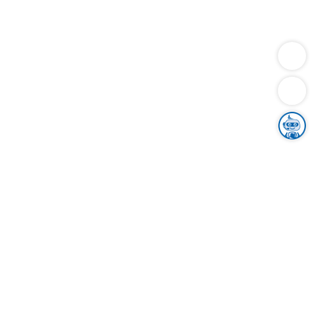
Dienstleistungen
Bauen
Lebensunterhalt & Soziales
Verkehr
Familie
Migration & Integration
Sicherheit & Ordnung
Wirtschaft
Gesundheit
Umwelt
Unsere Ämter
Landkreis & Verwaltung
Der Ortenaukreis
Gesundheit, Sicherheit & Soziales
Bildung
Zuwanderung
Ländlicher Raum
Klimaschutz
Tourismus
Bekanntmachungen
Gleichstellung von Frauen und Männern
Grenzüberschreitende Zusammenarbeit
Kreistag
Kreistagsinformationssystem
Kreisrecht
Kreistagswahl
Karriere
Stellenangebote
Eventkalender
Ausbildung
Studium
Praktikum
Freiwilligendienst
Unser Leitbild