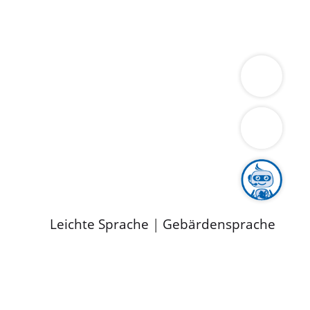
ung
Wirtschaft
Gesundheit
Umwelt
limaschutz
Tourismus
Bekanntmachungen
ild
Leichte Sprache
|
Gebärdensprache