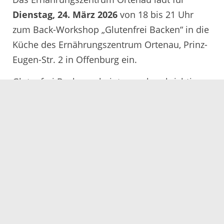
Dienstag, 24. März 2026
von 18 bis 21 Uhr
zum Back-Workshop „Glutenfrei Backen“ in die
Küche des Ernährungszentrum Ortenau, Prinz-
Eugen-Str. 2 in Offenburg ein.
Glutenfrei Backen scheint manchmal richtig
herausfordernd und doch möchte man so
gerne manches einfach wieder essen oder mit
anderen teilen können. Unter der Anleitung der
Referentin Julia Henrich werden die
Teilnehmer glutenfreie Backwaren zubereiten
und erhalten hilfreiche Tipps und Tricks rund
um das gelingsichere Backen ohne Gluten.
Die Kosten betragen 15 Euro. Die
Teilnehmerzahl ist begrenzt. So lange freie