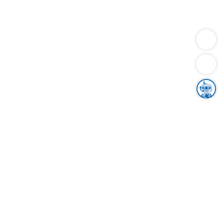
Dienstleistungen
Bauen
Lebensunterhalt & Soziales
Verkehr
Familie
Migration & Integration
Sicherheit & Ordnung
Wirtschaft
Gesundheit
Umwelt
Unsere Ämter
Landkreis & Verwaltung
Der Ortenaukreis
Gesundheit, Sicherheit & Soziales
Bildung
Zuwanderung
Ländlicher Raum
Klimaschutz
Tourismus
Bekanntmachungen
Gleichstellung von Frauen und Männern
Grenzüberschreitende Zusammenarbeit
Kreistag
Kreistagsinformationssystem
Kreisrecht
Kreistagswahl
Karriere
Stellenangebote
Eventkalender
Ausbildung
Studium
Praktikum
Freiwilligendienst
Unser Leitbild