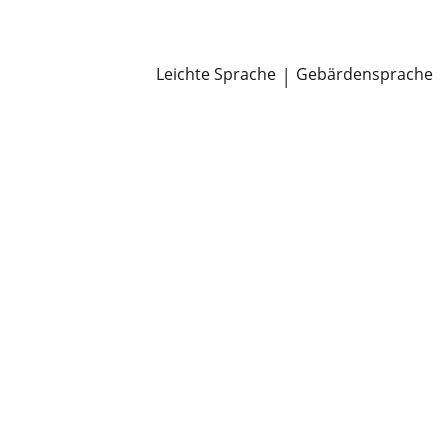
Newsroom
Pressemitteilungen
Öffentliche Zustellungen
Leichte Sprache
|
Gebärdensprache