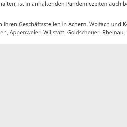
rhalten, ist in anhaltenden Pandemiezeiten auch b
ihren Geschäftsstellen in Achern, Wolfach und Ke
n, Appenweier, Willstätt, Goldscheuer, Rheinau, 
r
www.vhs-ortenau.de
, info@vhs-ortenau.de ode