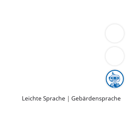
ung
Wirtschaft
Gesundheit
Umwelt
limaschutz
Tourismus
Bekanntmachungen
ild
Leichte Sprache
|
Gebärdensprache