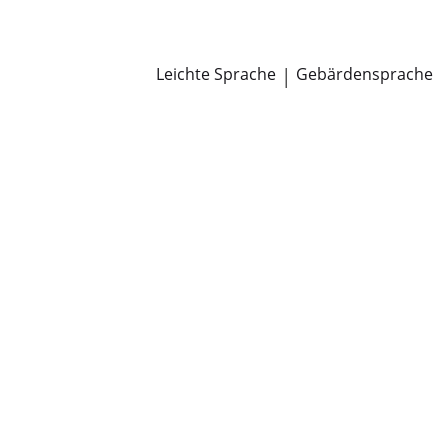
Newsroom
Pressemitteilungen
Öffentliche Zustellungen
Leichte Sprache
|
Gebärdensprache