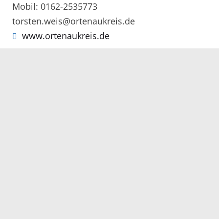
Mobil: 0162-2535773
torsten.weis@ortenaukreis.de
www.ortenaukreis.de
© Landratsamt Ortenaukreis
Servicezeiten
Kontakt
Barrierefreiheit
Impressum
Datenschutz
Fehler melden
Elektronische Kommunikation