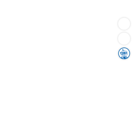
Dienstleistungen
Bauen
Lebensunterhalt & Soziales
Verkehr
Familie
Migration & Integration
Sicherheit & Ordnung
Wirtschaft
Gesundheit
Umwelt
Unsere Ämter
Landkreis & Verwaltung
Der Ortenaukreis
Gesundheit, Sicherheit & Soziales
Bildung
Zuwanderung
Ländlicher Raum
Klimaschutz
Tourismus
Bekanntmachungen
Gleichstellung von Frauen und Männern
Grenzüberschreitende Zusammenarbeit
Kreistag
Kreistagsinformationssystem
Kreisrecht
Kreistagswahl
Karriere
Stellenangebote
Eventkalender
Ausbildung
Studium
Praktikum
Freiwilligendienst
Unser Leitbild