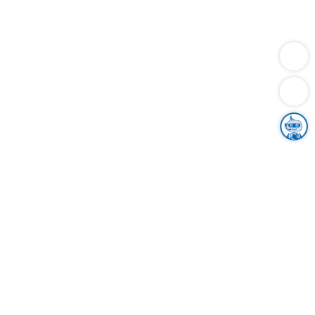
Dienstleistungen
Bauen
Lebensunterhalt & Soziales
Verkehr
Familie
Migration & Integration
Sicherheit & Ordnung
Wirtschaft
Gesundheit
Umwelt
Unsere Ämter
Landkreis & Verwaltung
Der Ortenaukreis
Gesundheit, Sicherheit & Soziales
Bildung
Zuwanderung
Ländlicher Raum
Klimaschutz
Tourismus
Bekanntmachungen
Gleichstellung von Frauen und Männern
Grenzüberschreitende Zusammenarbeit
Kreistag
Kreistagsinformationssystem
Kreisrecht
Kreistagswahl
Karriere
Stellenangebote
Eventkalender
Ausbildung
Studium
Praktikum
Freiwilligendienst
Unser Leitbild