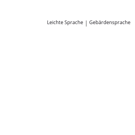
Newsroom
Pressemitteilungen
Öffentliche Zustellungen
Leichte Sprache
|
Gebärdensprache