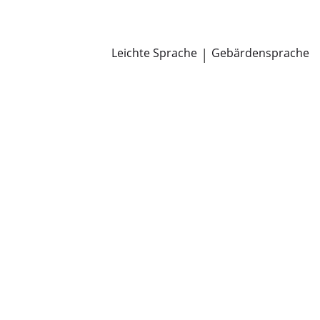
Newsroom
Pressemitteilungen
Öffentliche Zustellungen
Leichte Sprache
|
Gebärdensprache