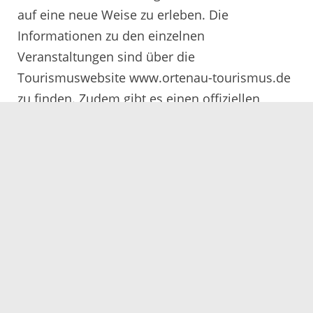
auf eine neue Weise zu erleben. Die
Informationen zu den einzelnen
Veranstaltungen sind über die
Tourismuswebsite www.ortenau-tourismus.de
zu finden. Zudem gibt es einen offiziellen
Programmflyer, der in den kommenden Tagen
im Landratsamt Ortenaukreis, den Tourist-
Informationen der Städte und Gemeinden
sowie in den teilnehmenden Betrieben
erhältlich sein wird.