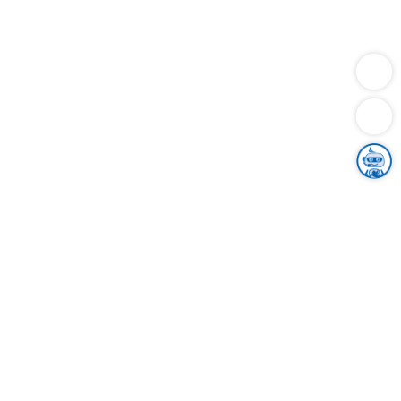
Dienstleistungen
Bauen
Lebensunterhalt & Soziales
Verkehr
Familie
Migration & Integration
Sicherheit & Ordnung
Wirtschaft
Gesundheit
Umwelt
Unsere Ämter
Landkreis & Verwaltung
Der Ortenaukreis
Gesundheit, Sicherheit & Soziales
Bildung
Zuwanderung
Ländlicher Raum
Klimaschutz
Tourismus
Bekanntmachungen
Gleichstellung von Frauen und Männern
Grenzüberschreitende Zusammenarbeit
Kreistag
Kreistagsinformationssystem
Kreisrecht
Kreistagswahl
Karriere
Stellenangebote
Eventkalender
Ausbildung
Studium
Praktikum
Freiwilligendienst
Unser Leitbild