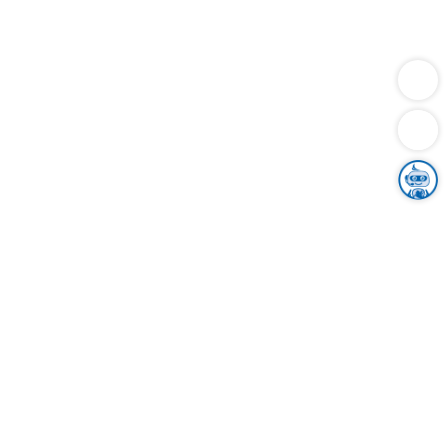
Dienstleistungen
Bauen
Lebensunterhalt & Soziales
Verkehr
Familie
Migration & Integration
Sicherheit & Ordnung
Wirtschaft
Gesundheit
Umwelt
Unsere Ämter
Landkreis & Verwaltung
Der Ortenaukreis
Gesundheit, Sicherheit & Soziales
Bildung
Zuwanderung
Ländlicher Raum
Klimaschutz
Tourismus
Bekanntmachungen
Gleichstellung von Frauen und Männern
Grenzüberschreitende Zusammenarbeit
Kreistag
Kreistagsinformationssystem
Kreisrecht
Kreistagswahl
Karriere
Stellenangebote
Eventkalender
Ausbildung
Studium
Praktikum
Freiwilligendienst
Unser Leitbild