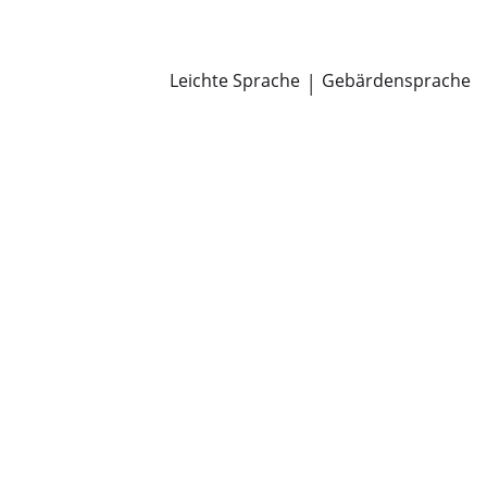
Newsroom
Pressemitteilungen
Öffentliche Zustellungen
Leichte Sprache
|
Gebärdensprache