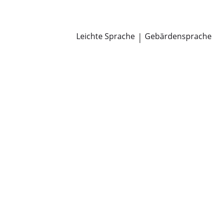
Newsroom
Pressemitteilungen
Öffentliche Zustellungen
Leichte Sprache
|
Gebärdensprache