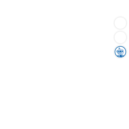
Dienstleistungen
Bauen
Lebensunterhalt & Soziales
Verkehr
Familie
Migration & Integration
Sicherheit & Ordnung
Wirtschaft
Gesundheit
Umwelt
Unsere Ämter
Landkreis & Verwaltung
Der Ortenaukreis
Gesundheit, Sicherheit & Soziales
Bildung
Zuwanderung
Ländlicher Raum
Klimaschutz
Tourismus
Bekanntmachungen
Gleichstellung von Frauen und Männern
Grenzüberschreitende Zusammenarbeit
Kreistag
Kreistagsinformationssystem
Kreisrecht
Kreistagswahl
Karriere
Stellenangebote
Eventkalender
Ausbildung
Studium
Praktikum
Freiwilligendienst
Unser Leitbild