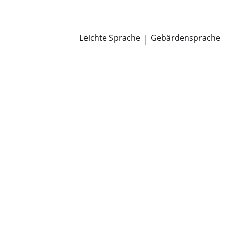
Newsroom
Pressemitteilungen
Öffentliche Zustellungen
Leichte Sprache
|
Gebärdensprache