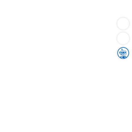
Dienstleistungen
Bauen
Lebensunterhalt & Soziales
Verkehr
Familie
Migration & Integration
Sicherheit & Ordnung
Wirtschaft
Gesundheit
Umwelt
Unsere Ämter
Landkreis & Verwaltung
Der Ortenaukreis
Gesundheit, Sicherheit & Soziales
Bildung
Zuwanderung
Ländlicher Raum
Klimaschutz
Tourismus
Bekanntmachungen
Gleichstellung von Frauen und Männern
Grenzüberschreitende Zusammenarbeit
Kreistag
Kreistagsinformationssystem
Kreisrecht
Kreistagswahl
Karriere
Stellenangebote
Eventkalender
Ausbildung
Studium
Praktikum
Freiwilligendienst
Unser Leitbild