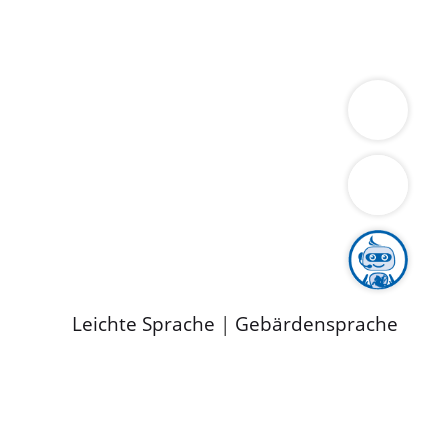
ung
Wirtschaft
Gesundheit
Umwelt
limaschutz
Tourismus
Bekanntmachungen
ild
Leichte Sprache
|
Gebärdensprache