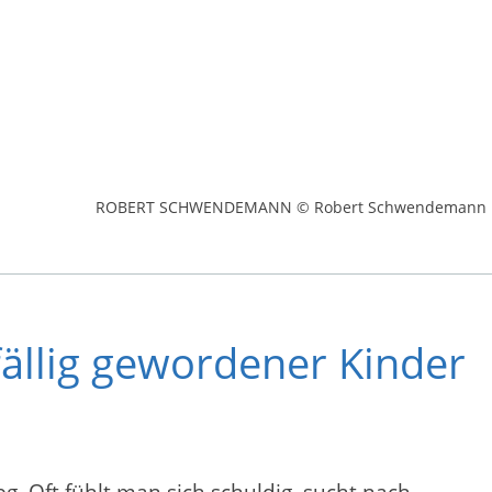
ROBERT SCHWENDEMANN © Robert Schwendemann
fällig gewordener Kinder
g. Oft fühlt man sich schuldig, sucht nach