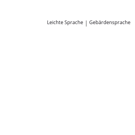
Newsroom
Pressemitteilungen
Öffentliche Zustellungen
Leichte Sprache
|
Gebärdensprache