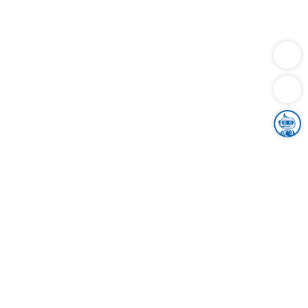
Dienstleistungen
Bauen
Lebensunterhalt & Soziales
Verkehr
Familie
Migration & Integration
Sicherheit & Ordnung
Wirtschaft
Gesundheit
Umwelt
Unsere Ämter
Landkreis & Verwaltung
Der Ortenaukreis
Gesundheit, Sicherheit & Soziales
Bildung
Zuwanderung
Ländlicher Raum
Klimaschutz
Tourismus
Bekanntmachungen
Gleichstellung von Frauen und Männern
Grenzüberschreitende Zusammenarbeit
Kreistag
Kreistagsinformationssystem
Kreisrecht
Kreistagswahl
Karriere
Stellenangebote
Eventkalender
Ausbildung
Studium
Praktikum
Freiwilligendienst
Unser Leitbild