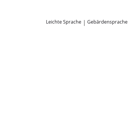
Newsroom
Pressemitteilungen
Öffentliche Zustellungen
Leichte Sprache
|
Gebärdensprache