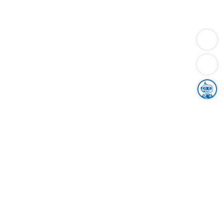
Dienstleistungen
Bauen
Lebensunterhalt & Soziales
Verkehr
Familie
Migration & Integration
Sicherheit & Ordnung
Wirtschaft
Gesundheit
Umwelt
Unsere Ämter
Landkreis & Verwaltung
Der Ortenaukreis
Gesundheit, Sicherheit & Soziales
Bildung
Zuwanderung
Ländlicher Raum
Klimaschutz
Tourismus
Bekanntmachungen
Gleichstellung von Frauen und Männern
Grenzüberschreitende Zusammenarbeit
Kreistag
Kreistagsinformationssystem
Kreisrecht
Kreistagswahl
Karriere
Stellenangebote
Eventkalender
Ausbildung
Studium
Praktikum
Freiwilligendienst
Unser Leitbild