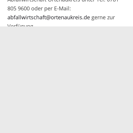
805 9600 oder per E-Mail:
abfallwirtschaft@ortenaukreis.de
gerne zur
Verfügung.
Servicezeiten
Kontakt
Barrierefreiheit
Impressum
Datenschutz
Fehler melden
Elektronische Kommunikation
Kontakt
Landratsamt Ortenaukreis