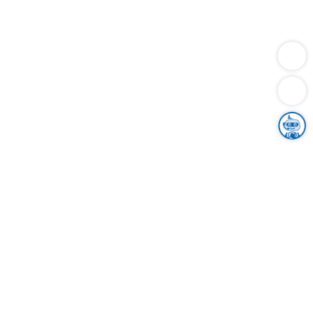
Dienstleistungen
Bauen
Lebensunterhalt & Soziales
Verkehr
Familie
Migration & Integration
Sicherheit & Ordnung
Wirtschaft
Gesundheit
Umwelt
Unsere Ämter
Landkreis & Verwaltung
Der Ortenaukreis
Gesundheit, Sicherheit & Soziales
Bildung
Zuwanderung
Ländlicher Raum
Klimaschutz
Tourismus
Bekanntmachungen
Gleichstellung von Frauen und Männern
Grenzüberschreitende Zusammenarbeit
Kreistag
Kreistagsinformationssystem
Kreisrecht
Kreistagswahl
Karriere
Stellenangebote
Eventkalender
Ausbildung
Studium
Praktikum
Freiwilligendienst
Unser Leitbild