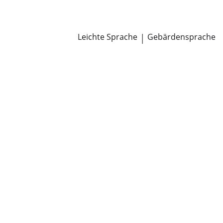
Newsroom
Pressemitteilungen
Öffentliche Zustellungen
Leichte Sprache
|
Gebärdensprache