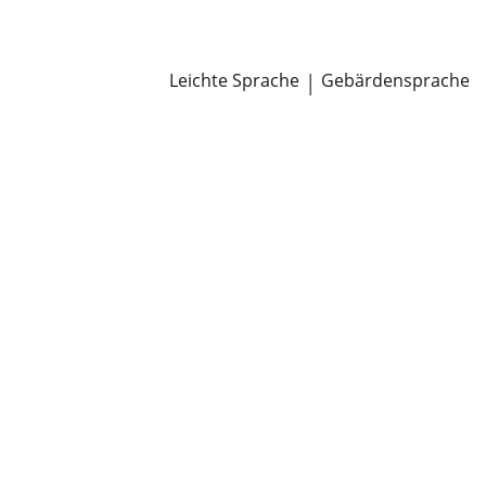
Newsroom
Pressemitteilungen
Öffentliche Zustellungen
Leichte Sprache
|
Gebärdensprache