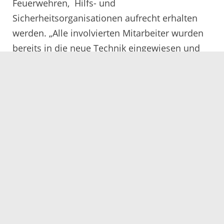
Feuerwehren, Hilfs- und
Sicherheitsorganisationen aufrecht erhalten
werden. „Alle involvierten Mitarbeiter wurden
bereits in die neue Technik eingewiesen und
auf Unterschiede im Vergleich zum
Telefonieren mit anderen Geräten geschult“,
erklärt Matthias Merz, Projektverantwortlicher
im Amt für Brand- und Katastrophenschutz der
Kreisverwaltung. „Der Umgang mit den
Satellitentelefonen wird in regelmäßigen
Abständen im Rahmen von Übungen gefestigt,
damit im Einsatzfall eine sichere Handhabung
gewährleitet ist“, so Merz.