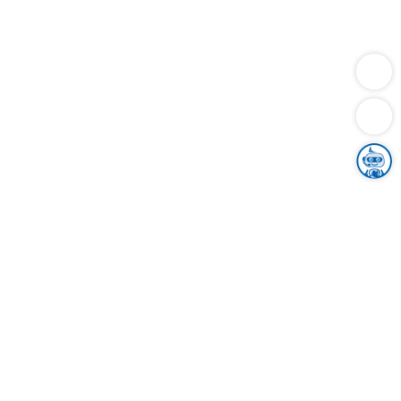
Dienstleistungen
Bauen
Lebensunterhalt & Soziales
Verkehr
Familie
Migration & Integration
Sicherheit & Ordnung
Wirtschaft
Gesundheit
Umwelt
Unsere Ämter
Landkreis & Verwaltung
Der Ortenaukreis
Gesundheit, Sicherheit & Soziales
Bildung
Zuwanderung
Ländlicher Raum
Klimaschutz
Tourismus
Bekanntmachungen
Gleichstellung von Frauen und Männern
Grenzüberschreitende Zusammenarbeit
Kreistag
Kreistagsinformationssystem
Kreisrecht
Kreistagswahl
Karriere
Stellenangebote
Eventkalender
Ausbildung
Studium
Praktikum
Freiwilligendienst
Unser Leitbild