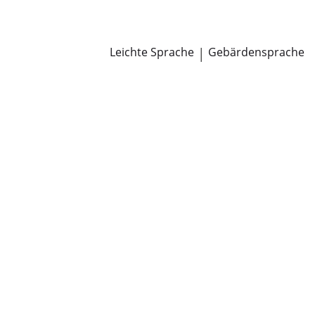
Newsroom
Pressemitteilungen
Öffentliche Zustellungen
Leichte Sprache
|
Gebärdensprache