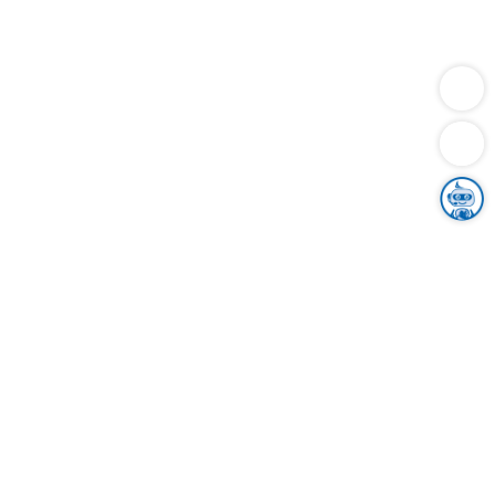
Dienstleistungen
Bauen
Lebensunterhalt & Soziales
Verkehr
Familie
Migration & Integration
Sicherheit & Ordnung
Wirtschaft
Gesundheit
Umwelt
Unsere Ämter
Landkreis & Verwaltung
Der Ortenaukreis
Gesundheit, Sicherheit & Soziales
Bildung
Zuwanderung
Ländlicher Raum
Klimaschutz
Tourismus
Bekanntmachungen
Gleichstellung von Frauen und Männern
Grenzüberschreitende Zusammenarbeit
Kreistag
Kreistagsinformationssystem
Kreisrecht
Kreistagswahl
Karriere
Stellenangebote
Eventkalender
Ausbildung
Studium
Praktikum
Freiwilligendienst
Unser Leitbild