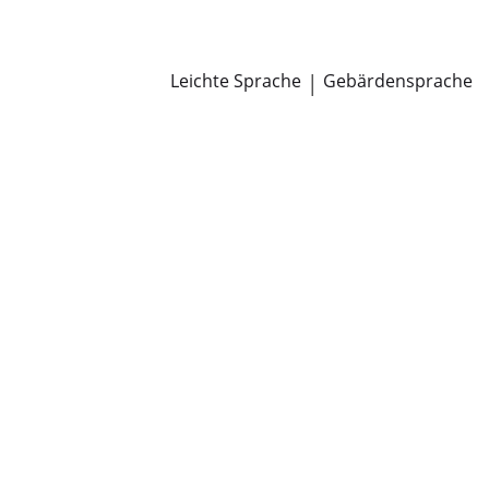
Newsroom
Pressemitteilungen
Öffentliche Zustellungen
Leichte Sprache
|
Gebärdensprache