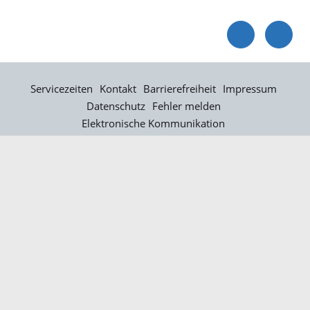
Servicezeiten
Kontakt
Barrierefreiheit
Impressum
Datenschutz
Fehler melden
Elektronische Kommunikation
Kontakt
Landratsamt Ortenaukreis
Badstraße 20
77652 Offenburg
Telefon: 0781 805-0
Fax: 0781 805-1211