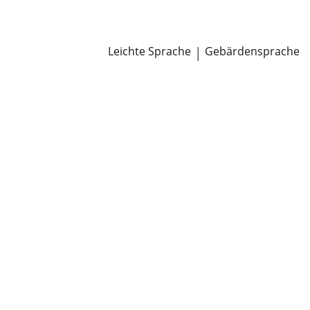
Newsroom
Pressemitteilungen
Öffentliche Zustellungen
Leichte Sprache
|
Gebärdensprache