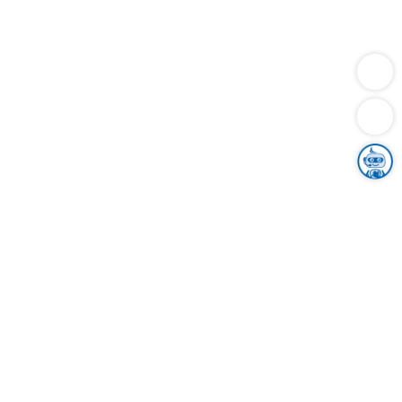
Dienstleistungen
Bauen
Lebensunterhalt & Soziales
Verkehr
Familie
Migration & Integration
Sicherheit & Ordnung
Wirtschaft
Gesundheit
Umwelt
Unsere Ämter
Landkreis & Verwaltung
Der Ortenaukreis
Gesundheit, Sicherheit & Soziales
Bildung
Zuwanderung
Ländlicher Raum
Klimaschutz
Tourismus
Bekanntmachungen
Gleichstellung von Frauen und Männern
Grenzüberschreitende Zusammenarbeit
Kreistag
Kreistagsinformationssystem
Kreisrecht
Kreistagswahl
Karriere
Stellenangebote
Eventkalender
Ausbildung
Studium
Praktikum
Freiwilligendienst
Unser Leitbild