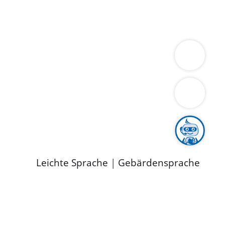
ung
Wirtschaft
Gesundheit
Umwelt
limaschutz
Tourismus
Bekanntmachungen
ild
Leichte Sprache
|
Gebärdensprache