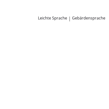
Newsroom
Pressemitteilungen
Öffentliche Zustellungen
Leichte Sprache
|
Gebärdensprache