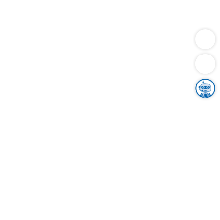
Dienstleistungen
Bauen
Lebensunterhalt & Soziales
Verkehr
Familie
Migration & Integration
Sicherheit & Ordnung
Wirtschaft
Gesundheit
Umwelt
Unsere Ämter
Landkreis & Verwaltung
Der Ortenaukreis
Gesundheit, Sicherheit & Soziales
Bildung
Zuwanderung
Ländlicher Raum
Klimaschutz
Tourismus
Bekanntmachungen
Gleichstellung von Frauen und Männern
Grenzüberschreitende Zusammenarbeit
Kreistag
Kreistagsinformationssystem
Kreisrecht
Kreistagswahl
Karriere
Stellenangebote
Eventkalender
Ausbildung
Studium
Praktikum
Freiwilligendienst
Unser Leitbild