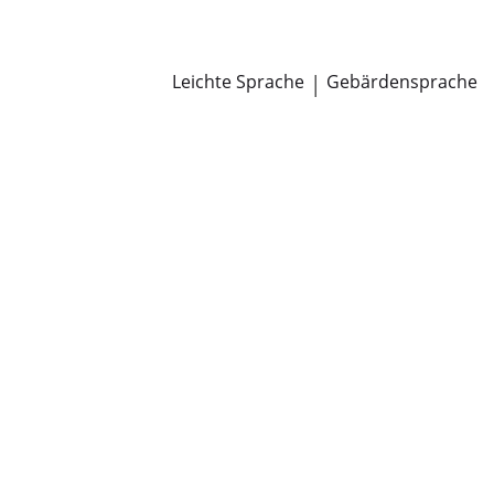
Newsroom
Pressemitteilungen
Öffentliche Zustellungen
Leichte Sprache
|
Gebärdensprache