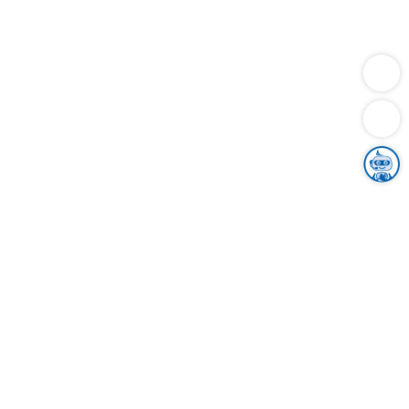
Dienstleistungen
Bauen
Lebensunterhalt & Soziales
Verkehr
Familie
Migration & Integration
Sicherheit & Ordnung
Wirtschaft
Gesundheit
Umwelt
Unsere Ämter
Landkreis & Verwaltung
Der Ortenaukreis
Gesundheit, Sicherheit & Soziales
Bildung
Zuwanderung
Ländlicher Raum
Klimaschutz
Tourismus
Bekanntmachungen
Gleichstellung von Frauen und Männern
Grenzüberschreitende Zusammenarbeit
Kreistag
Kreistagsinformationssystem
Kreisrecht
Kreistagswahl
Karriere
Stellenangebote
Eventkalender
Ausbildung
Studium
Praktikum
Freiwilligendienst
Unser Leitbild