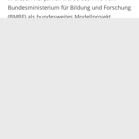
Bundesministerium für Bildung und Forschung
(BMBF) als bundesweites Modellprojekt
gefördert. Ziel des PNO ist die Förderung der
körperlichen und seelischen Gesundheit sowie
der sozialen Teilhabe von drei- bis
zehnjährigen Kindern und ihren Familien im
Ortenaukreis.
Durch die Prozesse der Organisations- und
Schulentwicklung mit sechs
Weiterbildungsbausteinen und einer
kontinuierlichen Prozessbegleitung können
sich Kindertageseinrichtungen und Schulen zu
einer gesundheitsförderlichen Einrichtung
weiterentwickeln und ihr Profil nach ihrem
persönlichen Bedarf und Bedürfnis schärfen.