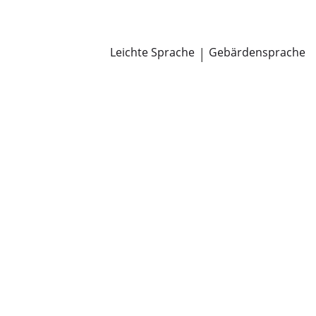
Newsroom
Pressemitteilungen
Öffentliche Zustellungen
Leichte Sprache
|
Gebärdensprache