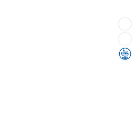
Dienstleistungen
Bauen
Lebensunterhalt & Soziales
Verkehr
Familie
Migration & Integration
Sicherheit & Ordnung
Wirtschaft
Gesundheit
Umwelt
Unsere Ämter
Landkreis & Verwaltung
Der Ortenaukreis
Gesundheit, Sicherheit & Soziales
Bildung
Zuwanderung
Ländlicher Raum
Klimaschutz
Tourismus
Bekanntmachungen
Gleichstellung von Frauen und Männern
Grenzüberschreitende Zusammenarbeit
Kreistag
Kreistagsinformationssystem
Kreisrecht
Kreistagswahl
Karriere
Stellenangebote
Eventkalender
Ausbildung
Studium
Praktikum
Freiwilligendienst
Unser Leitbild