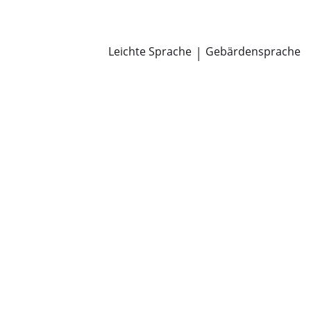
Newsroom
Pressemitteilungen
Öffentliche Zustellungen
Leichte Sprache
|
Gebärdensprache