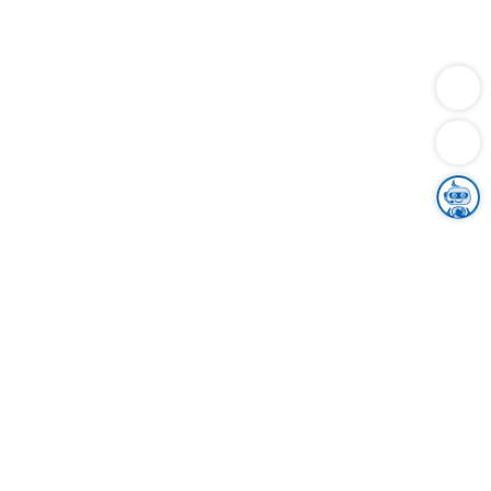
Dienstleistungen
Bauen
Lebensunterhalt & Soziales
Verkehr
Familie
Migration & Integration
Sicherheit & Ordnung
Wirtschaft
Gesundheit
Umwelt
Unsere Ämter
Landkreis & Verwaltung
Der Ortenaukreis
Gesundheit, Sicherheit & Soziales
Bildung
Zuwanderung
Ländlicher Raum
Klimaschutz
Tourismus
Bekanntmachungen
Gleichstellung von Frauen und Männern
Grenzüberschreitende Zusammenarbeit
Kreistag
Kreistagsinformationssystem
Kreisrecht
Kreistagswahl
Karriere
Stellenangebote
Eventkalender
Ausbildung
Studium
Praktikum
Freiwilligendienst
Unser Leitbild