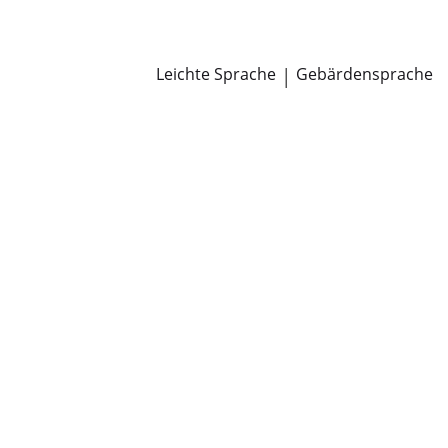
Newsroom
Pressemitteilungen
Öffentliche Zustellungen
Leichte Sprache
|
Gebärdensprache