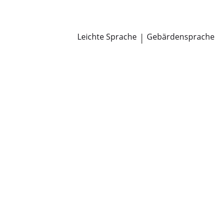
Newsroom
Pressemitteilungen
Öffentliche Zustellungen
Leichte Sprache
|
Gebärdensprache