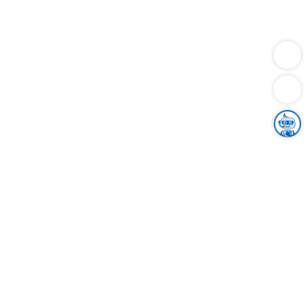
Dienstleistungen
Bauen
Lebensunterhalt & Soziales
Verkehr
Familie
Migration & Integration
Sicherheit & Ordnung
Wirtschaft
Gesundheit
Umwelt
Unsere Ämter
Landkreis & Verwaltung
Der Ortenaukreis
Gesundheit, Sicherheit & Soziales
Bildung
Zuwanderung
Ländlicher Raum
Klimaschutz
Tourismus
Bekanntmachungen
Gleichstellung von Frauen und Männern
Grenzüberschreitende Zusammenarbeit
Kreistag
Kreistagsinformationssystem
Kreisrecht
Kreistagswahl
Karriere
Stellenangebote
Eventkalender
Ausbildung
Studium
Praktikum
Freiwilligendienst
Unser Leitbild