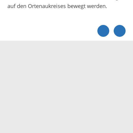
auf den Ortenaukreises bewegt werden.
Servicezeiten
Kontakt
Barrierefreiheit
Impressum
Datenschutz
Fehler melden
Elektronische Kommunikation
Kontakt
Landratsamt Ortenaukreis
Badstraße 20
77652 Offenburg