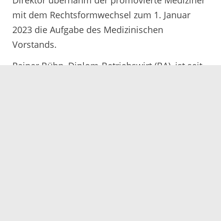
mit dem Rechtsformwechsel zum 1. Januar
2023 die Aufgabe des Medizinischen
Vorstands.
Rainer Bühn, Diplom-Betriebswirt (BA), ist seit
September 2021 Geschäftsführer der Ortenau
MVZ GmbH und verantwortet den weiteren
Ausbau und die Vernetzung der ambulanten
medizinischen Versorgung im Kreis. Mit Praxen
an 10 Standorten und 21 Fachrichtungen trägt
die Ortenau MVZ GmbH als „2. Säule“
maßgeblich zur flächendeckenden
Sicherstellung der medizinischen Versorgung
vor Ort bei.