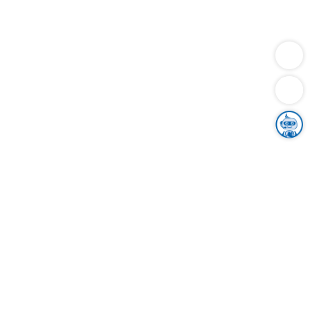
Dienstleistungen
Bauen
Lebensunterhalt & Soziales
Verkehr
Familie
Migration & Integration
Sicherheit & Ordnung
Wirtschaft
Gesundheit
Umwelt
Unsere Ämter
Landkreis & Verwaltung
Der Ortenaukreis
Gesundheit, Sicherheit & Soziales
Bildung
Zuwanderung
Ländlicher Raum
Klimaschutz
Tourismus
Bekanntmachungen
Gleichstellung von Frauen und Männern
Grenzüberschreitende Zusammenarbeit
Kreistag
Kreistagsinformationssystem
Kreisrecht
Kreistagswahl
Karriere
Stellenangebote
Eventkalender
Ausbildung
Studium
Praktikum
Freiwilligendienst
Unser Leitbild