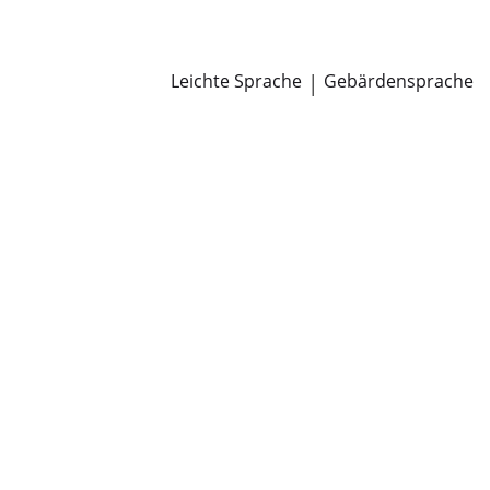
Newsroom
Pressemitteilungen
Öffentliche Zustellungen
Leichte Sprache
|
Gebärdensprache