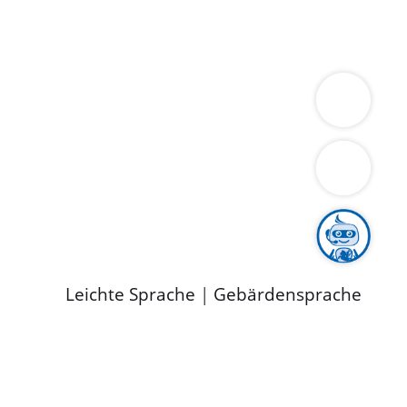
ung
Wirtschaft
Gesundheit
Umwelt
limaschutz
Tourismus
Bekanntmachungen
ild
Leichte Sprache
|
Gebärdensprache