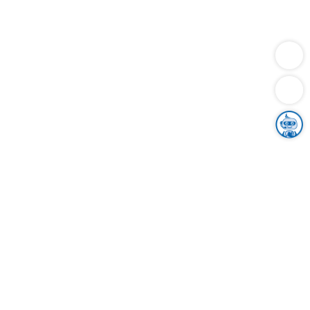
Dienstleistungen
Bauen
Lebensunterhalt & Soziales
Verkehr
Familie
Migration & Integration
Sicherheit & Ordnung
Wirtschaft
Gesundheit
Umwelt
Unsere Ämter
Landkreis & Verwaltung
Der Ortenaukreis
Gesundheit, Sicherheit & Soziales
Bildung
Zuwanderung
Ländlicher Raum
Klimaschutz
Tourismus
Bekanntmachungen
Gleichstellung von Frauen und Männern
Grenzüberschreitende Zusammenarbeit
Kreistag
Kreistagsinformationssystem
Kreisrecht
Kreistagswahl
Karriere
Stellenangebote
Eventkalender
Ausbildung
Studium
Praktikum
Freiwilligendienst
Unser Leitbild