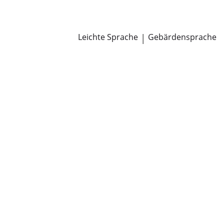
Newsroom
Pressemitteilungen
Öffentliche Zustellungen
Leichte Sprache
|
Gebärdensprache