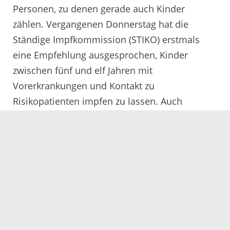
Personen, zu denen gerade auch Kinder
zählen. Vergangenen Donnerstag hat die
Ständige Impfkommission (STIKO) erstmals
eine Empfehlung ausgesprochen, Kinder
zwischen fünf und elf Jahren mit
Vorerkrankungen und Kontakt zu
Risikopatienten impfen zu lassen. Auch
gesunde Kinder könnten auf Wunsch geimpft
werden.
Wie das Gesundheitsamt berichtet, gibt es
möglicherweise es eine hohe Dunkelziffer
infizierter Kinder in den Kitas: „Ende November
lag die Inzidenz in der Altersklasse 6 bis 19
Jahre bei über 1.200. In der Altersklasse bis 5
Jahre aber nur bei 400, obwohl dort die