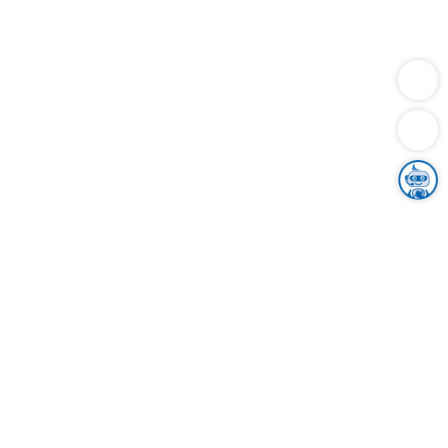
Dienstleistungen
Bauen
Lebensunterhalt & Soziales
Verkehr
Familie
Migration & Integration
Sicherheit & Ordnung
Wirtschaft
Gesundheit
Umwelt
Unsere Ämter
Landkreis & Verwaltung
Der Ortenaukreis
Gesundheit, Sicherheit & Soziales
Bildung
Zuwanderung
Ländlicher Raum
Klimaschutz
Tourismus
Bekanntmachungen
Gleichstellung von Frauen und Männern
Grenzüberschreitende Zusammenarbeit
Kreistag
Kreistagsinformationssystem
Kreisrecht
Kreistagswahl
Karriere
Stellenangebote
Eventkalender
Ausbildung
Studium
Praktikum
Freiwilligendienst
Unser Leitbild