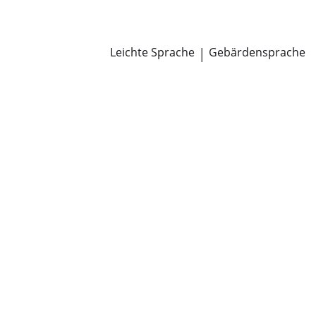
Newsroom
Pressemitteilungen
Öffentliche Zustellungen
Leichte Sprache
|
Gebärdensprache