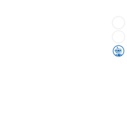
Dienstleistungen
Bauen
Lebensunterhalt & Soziales
Verkehr
Familie
Migration & Integration
Sicherheit & Ordnung
Wirtschaft
Gesundheit
Umwelt
Unsere Ämter
Landkreis & Verwaltung
Der Ortenaukreis
Gesundheit, Sicherheit & Soziales
Bildung
Zuwanderung
Ländlicher Raum
Klimaschutz
Tourismus
Bekanntmachungen
Gleichstellung von Frauen und Männern
Grenzüberschreitende Zusammenarbeit
Kreistag
Kreistagsinformationssystem
Kreisrecht
Kreistagswahl
Karriere
Stellenangebote
Eventkalender
Ausbildung
Studium
Praktikum
Freiwilligendienst
Unser Leitbild