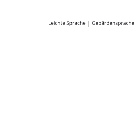
Newsroom
Pressemitteilungen
Öffentliche Zustellungen
Leichte Sprache
|
Gebärdensprache