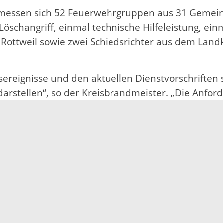
ld messen sich 52 Feuerwehrgruppen aus 31 Geme
schangriff, einmal technische Hilfeleistung, einm
 Rottweil sowie zwei Schiedsrichter aus dem Lan
nsereignisse und den aktuellen Dienstvorschriften 
arstellen“, so der Kreisbrandmeister. „Die Anford
ie Übungen sind so ausgelegt, dass sie mit den u
ei.
chulgelände durch Kreisbrandmeister Bernhard Frei
) des Ortenaukreises und Schiedsrichterobmann C