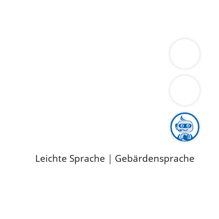
ung
Wirtschaft
Gesundheit
Umwelt
limaschutz
Tourismus
Bekanntmachungen
ild
Leichte Sprache
|
Gebärdensprache