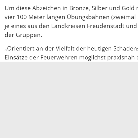
Um diese Abzeichen in Bronze, Silber und Go
vier 100 Meter langen Übungsbahnen (zweimal Lö
je eines aus den Landkreisen Freudenstadt und
der Gruppen.
„Orientiert an der Vielfalt der heutigen Schade
Einsätze der Feuerwehren möglichst praxisnah d
werden, nehmen von Bronze zu Gold stetig zu. D
Feuerwehren absolviert werden können“, so Fr
Die Siegerehrung findet gegen 17 Uhr auf dem S
Vorsitzenden des Kreisfeuerwehrverbandes (KFV
Bürgermeister Manfred Wöhrle statt.