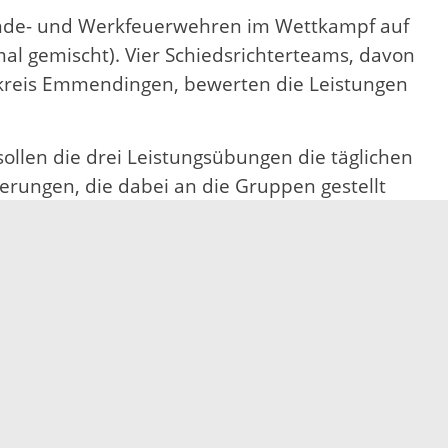
inde- und Werkfeuerwehren im Wettkampf auf
al gemischt). Vier Schiedsrichterteams, davon
dkreis Emmendingen, bewerten die Leistungen
sollen die drei Leistungsübungen die täglichen
erungen, die dabei an die Gruppen gestellt
nterschiedlichen Fahrzeugen der einzelnen
, Stefan Possler, Stellvertretender des
hristian Keller im Beisein von Hausachs