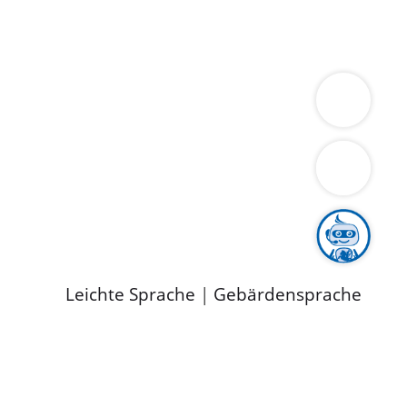
ung
Wirtschaft
Gesundheit
Umwelt
limaschutz
Tourismus
Bekanntmachungen
ild
Leichte Sprache
|
Gebärdensprache