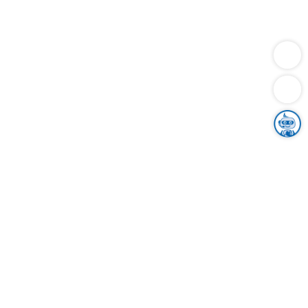
Dienstleistungen
Bauen
Lebensunterhalt & Soziales
Verkehr
Familie
Migration & Integration
Sicherheit & Ordnung
Wirtschaft
Gesundheit
Umwelt
Unsere Ämter
Landkreis & Verwaltung
Der Ortenaukreis
Gesundheit, Sicherheit & Soziales
Bildung
Zuwanderung
Ländlicher Raum
Klimaschutz
Tourismus
Bekanntmachungen
Gleichstellung von Frauen und Männern
Grenzüberschreitende Zusammenarbeit
Kreistag
Kreistagsinformationssystem
Kreisrecht
Kreistagswahl
Karriere
Stellenangebote
Eventkalender
Ausbildung
Studium
Praktikum
Freiwilligendienst
Unser Leitbild