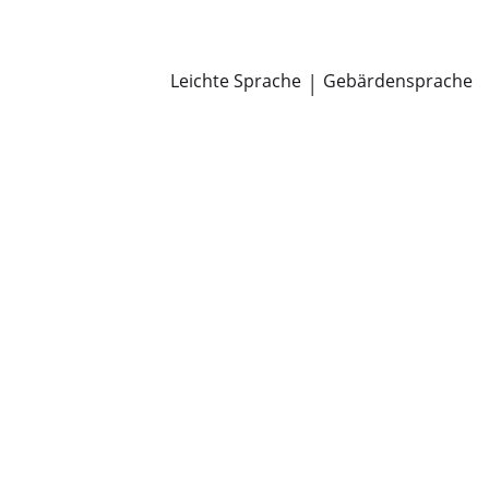
Newsroom
Pressemitteilungen
Öffentliche Zustellungen
Leichte Sprache
|
Gebärdensprache