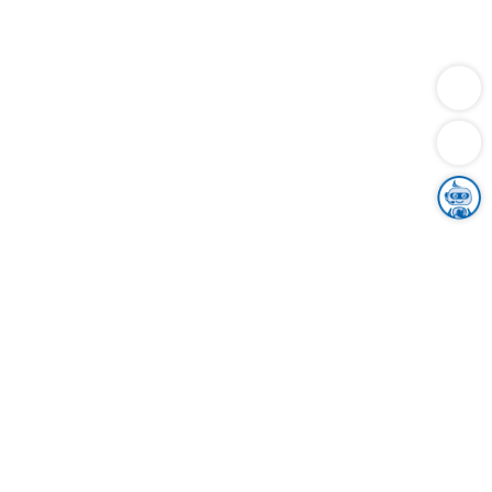
Dienstleistungen
Bauen
Lebensunterhalt & Soziales
Verkehr
Familie
Migration & Integration
Sicherheit & Ordnung
Wirtschaft
Gesundheit
Umwelt
Unsere Ämter
Landkreis & Verwaltung
Der Ortenaukreis
Gesundheit, Sicherheit & Soziales
Bildung
Zuwanderung
Ländlicher Raum
Klimaschutz
Tourismus
Bekanntmachungen
Gleichstellung von Frauen und Männern
Grenzüberschreitende Zusammenarbeit
Kreistag
Kreistagsinformationssystem
Kreisrecht
Kreistagswahl
Karriere
Stellenangebote
Eventkalender
Ausbildung
Studium
Praktikum
Freiwilligendienst
Unser Leitbild