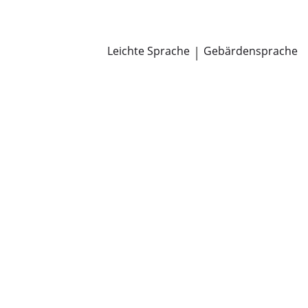
Newsroom
Pressemitteilungen
Öffentliche Zustellungen
Leichte Sprache
|
Gebärdensprache