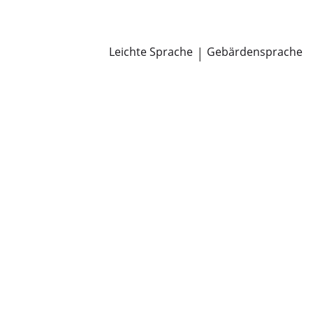
Newsroom
Pressemitteilungen
Öffentliche Zustellungen
Leichte Sprache
|
Gebärdensprache