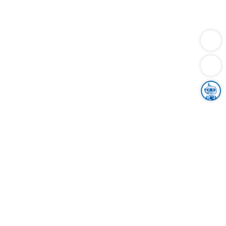
Dienstleistungen
Bauen
Lebensunterhalt & Soziales
Verkehr
Familie
Migration & Integration
Sicherheit & Ordnung
Wirtschaft
Gesundheit
Umwelt
Unsere Ämter
Landkreis & Verwaltung
Der Ortenaukreis
Gesundheit, Sicherheit & Soziales
Bildung
Zuwanderung
Ländlicher Raum
Klimaschutz
Tourismus
Bekanntmachungen
Gleichstellung von Frauen und Männern
Grenzüberschreitende Zusammenarbeit
Kreistag
Kreistagsinformationssystem
Kreisrecht
Kreistagswahl
Karriere
Stellenangebote
Eventkalender
Ausbildung
Studium
Praktikum
Freiwilligendienst
Unser Leitbild