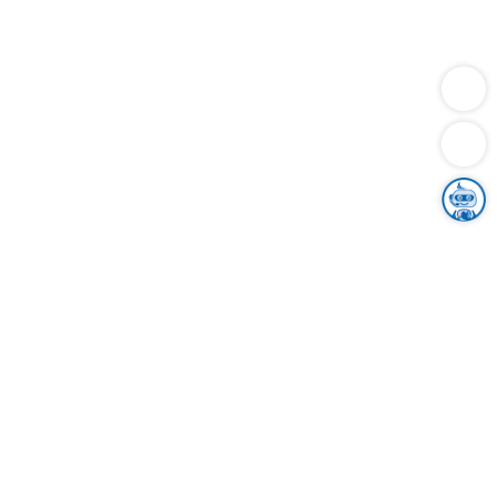
Dienstleistungen
Bauen
Lebensunterhalt & Soziales
Verkehr
Familie
Migration & Integration
Sicherheit & Ordnung
Wirtschaft
Gesundheit
Umwelt
Unsere Ämter
Landkreis & Verwaltung
Der Ortenaukreis
Gesundheit, Sicherheit & Soziales
Bildung
Zuwanderung
Ländlicher Raum
Klimaschutz
Tourismus
Bekanntmachungen
Gleichstellung von Frauen und Männern
Grenzüberschreitende Zusammenarbeit
Kreistag
Kreistagsinformationssystem
Kreisrecht
Kreistagswahl
Karriere
Stellenangebote
Eventkalender
Ausbildung
Studium
Praktikum
Freiwilligendienst
Unser Leitbild