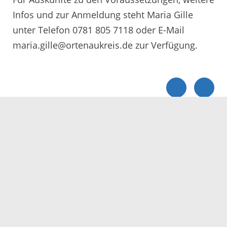
Infos und zur Anmeldung steht Maria Gille
unter Telefon 0781 805 7118 oder E-Mail
maria.gille@ortenaukreis.de zur Verfügung.
Servicezeiten
Kontakt
Barrierefreiheit
Impressum
Datenschutz
Fehler melden
Elektronische Kommunikation
Kontakt
Landratsamt Ortenaukreis