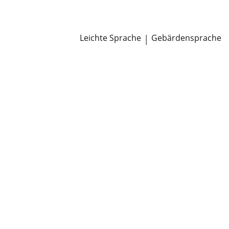
Newsroom
Pressemitteilungen
Öffentliche Zustellungen
Leichte Sprache
|
Gebärdensprache