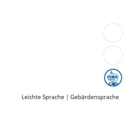
ung
Wirtschaft
Gesundheit
Umwelt
limaschutz
Tourismus
Bekanntmachungen
ild
Leichte Sprache
|
Gebärdensprache