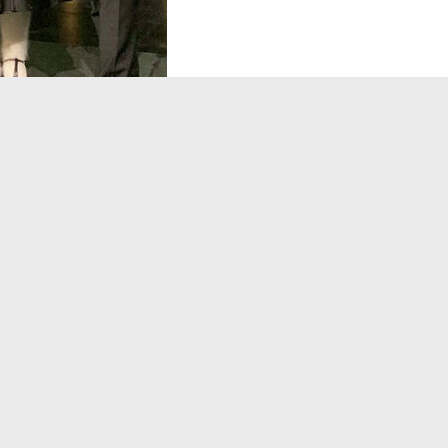
 GmbH (STG) leistet der Ortenaukreis gemeinsam
u diesem Erfolg. „Mit Kreativität, Herzblut und Mu
sowie natur- und aktivitätsbezogene Angebote zu s
 im Kreis. Auch im Jahr 2026 stehen wieder bes
m der Naturparkwirte, neue „GeoTouren“, die „DOR
ttage“ in Oberkirch. Ein weiterer Schwerpunkt lie
026 erneut das klimafreundliche Unterwegssein i
en“, erwartet die Tourismus-Expertin.