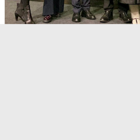
Als Gesellschafter der Schwarzwald Tourismus
touristischen Akteuren einen wichtigen Beitrag z
Infrastruktur investiert, um neue kulinarische 
Bequier, zuständig für die Tourismusförderung
Bequier, unter anderem das 20-jährige Jubiläu
Projekts „Burgen am Oberrhein“ sowie die „Heima
Rahmen von „Stadtradeln“ vom 1. bis 21. Mai 2
Ortenaukreis wieder kräftig in die Pedale getret