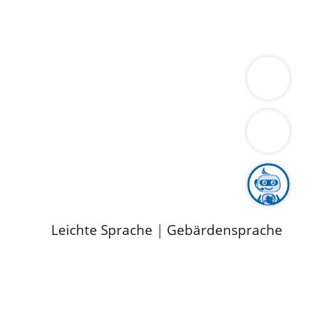
ung
Wirtschaft
Gesundheit
Umwelt
limaschutz
Tourismus
Bekanntmachungen
ild
Leichte Sprache
|
Gebärdensprache