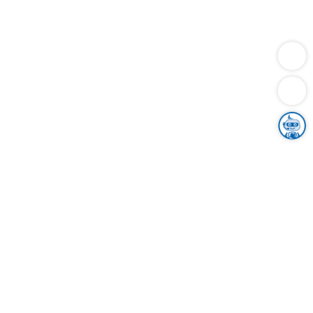
Dienstleistungen
Bauen
Lebensunterhalt & Soziales
Verkehr
Familie
Migration & Integration
Sicherheit & Ordnung
Wirtschaft
Gesundheit
Umwelt
Unsere Ämter
Landkreis & Verwaltung
Der Ortenaukreis
Gesundheit, Sicherheit & Soziales
Bildung
Zuwanderung
Ländlicher Raum
Klimaschutz
Tourismus
Bekanntmachungen
Gleichstellung von Frauen und Männern
Grenzüberschreitende Zusammenarbeit
Kreistag
Kreistagsinformationssystem
Kreisrecht
Kreistagswahl
Karriere
Stellenangebote
Eventkalender
Ausbildung
Studium
Praktikum
Freiwilligendienst
Unser Leitbild