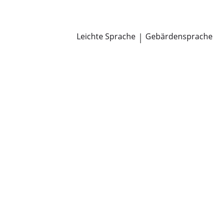
Newsroom
Pressemitteilungen
Öffentliche Zustellungen
Leichte Sprache
|
Gebärdensprache