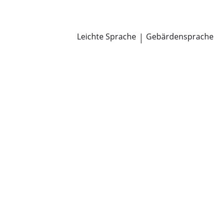
Newsroom
Pressemitteilungen
Öffentliche Zustellungen
Leichte Sprache
|
Gebärdensprache