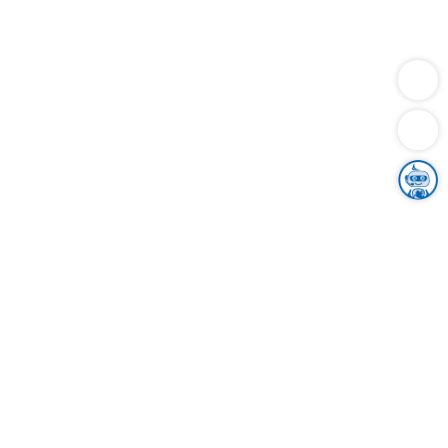
Dienstleistungen
Bauen
Lebensunterhalt & Soziales
Verkehr
Familie
Migration & Integration
Sicherheit & Ordnung
Wirtschaft
Gesundheit
Umwelt
Unsere Ämter
Landkreis & Verwaltung
Der Ortenaukreis
Gesundheit, Sicherheit & Soziales
Bildung
Zuwanderung
Ländlicher Raum
Klimaschutz
Tourismus
Bekanntmachungen
Gleichstellung von Frauen und Männern
Grenzüberschreitende Zusammenarbeit
Kreistag
Kreistagsinformationssystem
Kreisrecht
Kreistagswahl
Karriere
Stellenangebote
Eventkalender
Ausbildung
Studium
Praktikum
Freiwilligendienst
Unser Leitbild