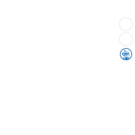
Dienstleistungen
Bauen
Lebensunterhalt & Soziales
Verkehr
Familie
Migration & Integration
Sicherheit & Ordnung
Wirtschaft
Gesundheit
Umwelt
Unsere Ämter
Landkreis & Verwaltung
Der Ortenaukreis
Gesundheit, Sicherheit & Soziales
Bildung
Zuwanderung
Ländlicher Raum
Klimaschutz
Tourismus
Bekanntmachungen
Gleichstellung von Frauen und Männern
Grenzüberschreitende Zusammenarbeit
Kreistag
Kreistagsinformationssystem
Kreisrecht
Kreistagswahl
Karriere
Stellenangebote
Eventkalender
Ausbildung
Studium
Praktikum
Freiwilligendienst
Unser Leitbild