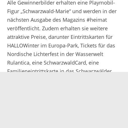
Alle Gewinnerbilder erhalten eine Playmobil-
Figur „Schwarzwald-Marie“ und werden in der
nächsten Ausgabe des Magazins #heimat
veröffentlicht. Zudem erhalten sie weitere
attraktive Preise, darunter Eintrittskarten für
HALLOWinter im Europa-Park, Tickets für das
Nordische Lichterfest in der Wasserwelt
Rulantica, eine SchwarzwaldCard, eine
Familieneintrittskarte in das Schwarzwälder
Freilichtmuseum Vogtsbauernhof und einen
Spezialitätenkorb des Naturparks Schwarzwald
Mitte/Nord.
„Wir sind immer wieder überwältigt von der
Leidenschaft und dem Talent, das die
Teilnehmenden in ihre Fotografie stecken. Ihre