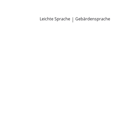
Newsroom
Pressemitteilungen
Öffentliche Zustellungen
Leichte Sprache
|
Gebärdensprache