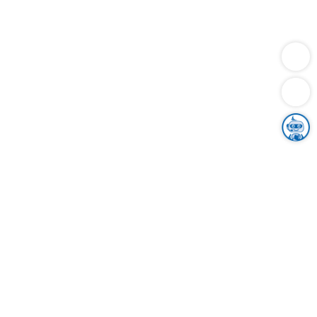
Dienstleistungen
Bauen
Lebensunterhalt & Soziales
Verkehr
Familie
Migration & Integration
Sicherheit & Ordnung
Wirtschaft
Gesundheit
Umwelt
Unsere Ämter
Landkreis & Verwaltung
Der Ortenaukreis
Gesundheit, Sicherheit & Soziales
Bildung
Zuwanderung
Ländlicher Raum
Klimaschutz
Tourismus
Bekanntmachungen
Gleichstellung von Frauen und Männern
Grenzüberschreitende Zusammenarbeit
Kreistag
Kreistagsinformationssystem
Kreisrecht
Kreistagswahl
Karriere
Stellenangebote
Eventkalender
Ausbildung
Studium
Praktikum
Freiwilligendienst
Unser Leitbild