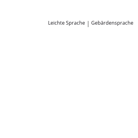
Newsroom
Pressemitteilungen
Öffentliche Zustellungen
Leichte Sprache
|
Gebärdensprache