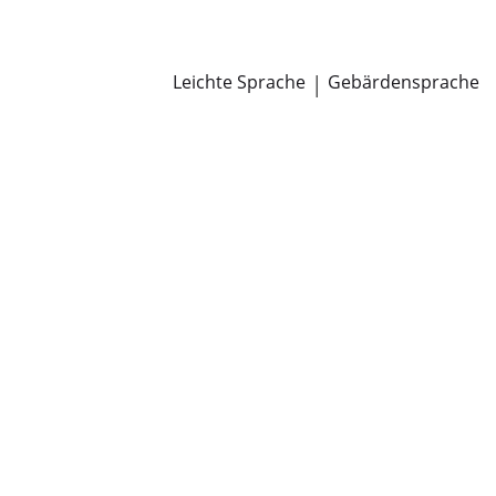
Newsroom
Pressemitteilungen
Öffentliche Zustellungen
Leichte Sprache
|
Gebärdensprache