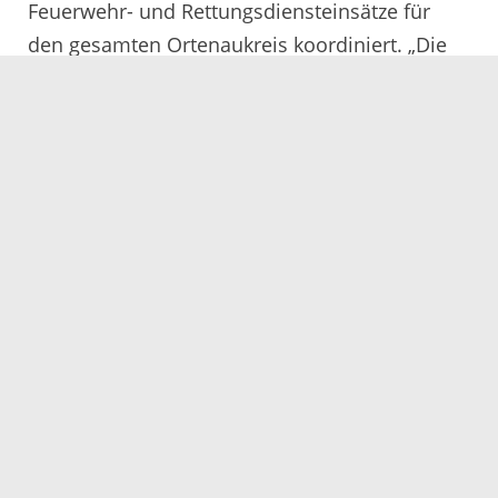
Feuerwehr- und Rettungsdiensteinsätze für
den gesamten Ortenaukreis koordiniert. „Die
neue Leitstelle wird Herzstück unserer nicht-
polizeilichen Gefahrenabwehr“, erklärt Erny. „In
Notlagen zählt jede Sekunde – mit dem
Neubau schaffen wir die Grundlage, damit
Hilfe auch künftig schnell und zuverlässig
ankommt.“
Als „klar zukunftsweisend“ bezeichnete Erny
die jüngste Entscheidung des Kreistags im
Dezember zum Kauf eines rund 16.000
Quadratmeter großen Grundstücks auf dem
Burda-Areal („Alte Druckerei“) an der
Kronenstraße in Offenburg. Der Ortenaukreis
sichert sich damit eine strategische