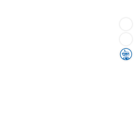
Dienstleistungen
Bauen
Lebensunterhalt & Soziales
Verkehr
Familie
Migration & Integration
Sicherheit & Ordnung
Wirtschaft
Gesundheit
Umwelt
Unsere Ämter
Landkreis & Verwaltung
Der Ortenaukreis
Gesundheit, Sicherheit & Soziales
Bildung
Zuwanderung
Ländlicher Raum
Klimaschutz
Tourismus
Bekanntmachungen
Gleichstellung von Frauen und Männern
Grenzüberschreitende Zusammenarbeit
Kreistag
Kreistagsinformationssystem
Kreisrecht
Kreistagswahl
Karriere
Stellenangebote
Eventkalender
Ausbildung
Studium
Praktikum
Freiwilligendienst
Unser Leitbild