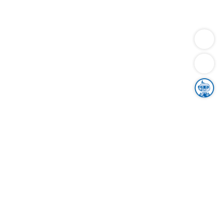
Dienstleistungen
Bauen
Lebensunterhalt & Soziales
Verkehr
Familie
Migration & Integration
Sicherheit & Ordnung
Wirtschaft
Gesundheit
Umwelt
Unsere Ämter
Landkreis & Verwaltung
Der Ortenaukreis
Gesundheit, Sicherheit & Soziales
Bildung
Zuwanderung
Ländlicher Raum
Klimaschutz
Tourismus
Bekanntmachungen
Gleichstellung von Frauen und Männern
Grenzüberschreitende Zusammenarbeit
Kreistag
Kreistagsinformationssystem
Kreisrecht
Kreistagswahl
Karriere
Stellenangebote
Eventkalender
Ausbildung
Studium
Praktikum
Freiwilligendienst
Unser Leitbild