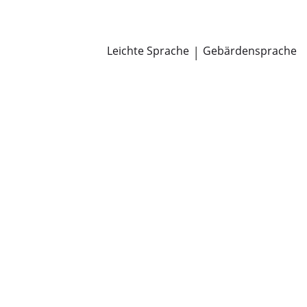
Newsroom
Pressemitteilungen
Öffentliche Zustellungen
Leichte Sprache
|
Gebärdensprache